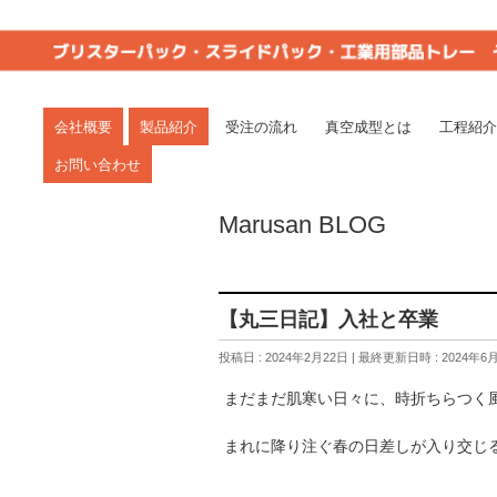
真空成型は一貫生産で短納期の丸三(岐阜県関
愛知・岐阜・三重・静岡。
会社概要
製品紹介
受注の流れ
真空成型とは
工程紹介
お問い合わせ
Marusan BLOG
【丸三日記】入社と卒業
投稿日 : 2024年2月22日
最終更新日時 : 2024年6
まだまだ肌寒い日々に、時折ちらつく
まれに降り注ぐ春の日差しが入り交じ