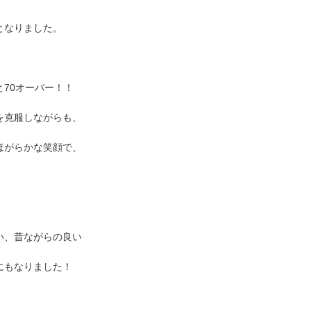
となりました。
70オーバー！！
を克服しながらも、
ほがらかな笑顔で、
い、昔ながらの良い
にもなりました！