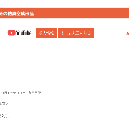
市)にお任せください。多機能トレー、部品・食品トレー、自動化向けトレー、ブリ
求人情報
もっと丸三を知る
月24日
カテゴリー :
丸三日記
風雪と、
る2月。