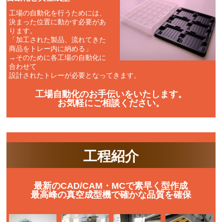
工場の自動化を行うためには、
決まった位置に動かす必要があ
ります。
「加工された製品、流れてきた
商品をトレー内に納める」
→そのために各工場の自動化に
合わせて
設計されたトレーが必要となってきます。
工場自動化のお手伝いをいたします。
お気軽にご相談ください。
工程紹介
最新のCAD/CAM・MCで素早く型作成
最高峰の真空成型機で確かな品質を確保