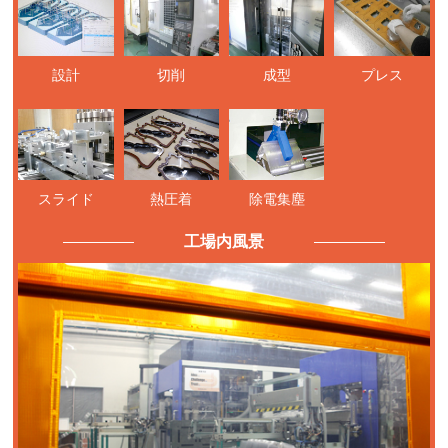
設計
切削
成型
プレス
スライド
熱圧着
除電集塵
工場内風景