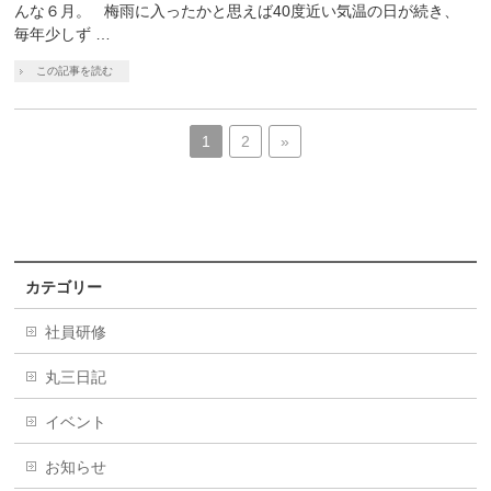
んな６月。 梅雨に入ったかと思えば40度近い気温の日が続き、
毎年少しず …
この記事を読む
1
2
»
カテゴリー
社員研修
丸三日記
イベント
お知らせ