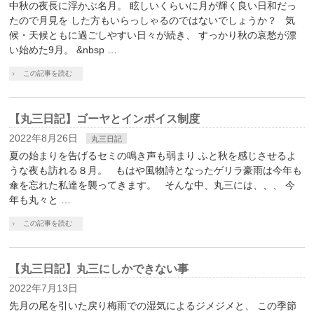
中秋の夜長に浮かぶ名月。 眩しいくらいに月が輝く良い日和だっ
たので月見を した方もいらっしゃるのではないでしょうか？ 気
候・天候ともに過ごしやすい日々が続き、 すっかり秋の哀愁が漂
い始めた9月。 &nbsp …
この記事を読む
【丸三日記】ゴーヤとインボイス制度
2022年8月26日
丸三日記
夏の始まりを告げるセミの鳴き声も弱まり ふと秋を感じさせるよ
うな夜も訪れる８月。 もはや風物詩となったゲリラ豪雨は今年も
傘を忘れた私達を襲ってきます。 そんな中、丸三には、、、 今
年も丸々と …
この記事を読む
【丸三日記】丸三にしかできない事
2022年7月13日
先月の尾を引いた戻り梅雨での湿気によるジメジメと、 この季節