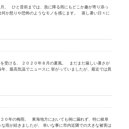
９月。 ひと昔前までは、急に降る雨にもどこか趣が寄り添っ
は何か怒りや恐怖のようなモノを感じます。 蒸し暑い日々に
を受ける、 ２０２０年８月の夏風。 まだまだ厳しい暑さが
毎年、最高気温でニュースに 挙がっていましたが、最近では異
０２０年の梅雨。 東海地方においても例に漏れず、特に岐阜
うな雨が続きましたが、 幸いな事に市内近隣での大きな被害は