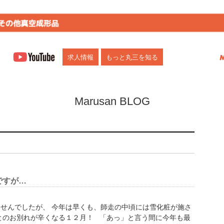
市)にお任せください。多機能トレー、部品・食品トレー、自動化向けトレー、ブリ
求人情報
もっと丸三を知る
Marusan BLOG
ですが…
せんでしたが、 今年は早くも、師走の中頃には雪化粧が施さ
とのお別れが辛くなる１２月！ 「あっ」と言う間に今年も最