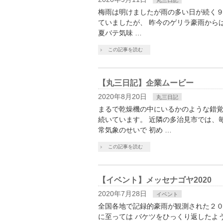
丸三日記
梅雨は明けましたが雨の多い日が続く
ていましたが、 昨今のゲリラ豪雨から
夏バテ気味 …
この記事を読む
【丸三日記】企業ムービー
2020年8月20日
丸三日記
まるで乾燥機の中にいるかのような錯覚
続いています。 近隣の多治見市では、
常気象のせいで 初め …
この記事を読む
【イベント】メッセナゴヤ2020
2020年7月28日
イベント
全国各地で記録的豪雨が観測された２
に至っては バケツをひっくり返したよ