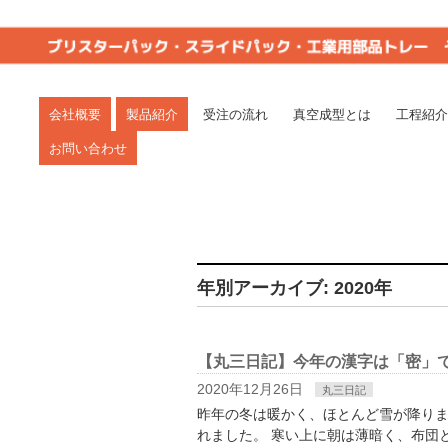
真空成型は一貫生産で短納期の丸三(岐阜県関
愛知・岐阜・三重・静岡。
会社概要
製品紹介
受注の流れ
真空成型とは
工程紹介
お問い合わせ
年別アーカイブ: 2020年
【丸三日記】今年の漢字は「密」
2020年12月26日
丸三日記
昨年の冬は暖かく、ほとんど雪が降りま
れました。 寒い上に朝は薄暗く、布団