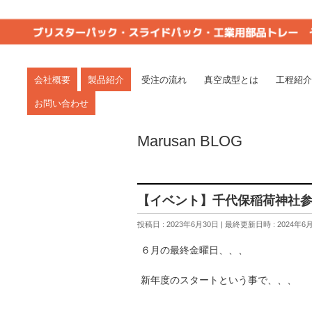
真空成型は一貫生産で短納期の丸三(岐阜県関
愛知・岐阜・三重・静岡。
会社概要
製品紹介
受注の流れ
真空成型とは
工程紹介
お問い合わせ
Marusan BLOG
【イベント】千代保稲荷神社
投稿日 : 2023年6月30日
最終更新日時 : 2024年6
６月の最終金曜日、、、
新年度のスタートという事で、、、