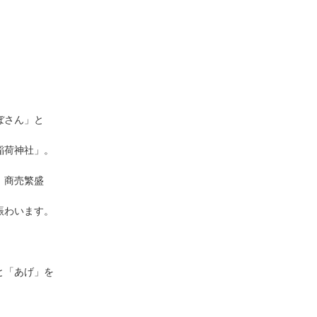
！
ぼさん」と
稲荷神社」。
、商売繁盛
賑わいます。
と「あげ」を