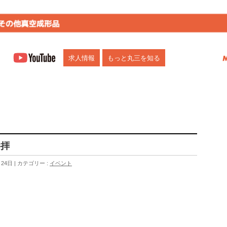
市)にお任せください。多機能トレー、部品・食品トレー、自動化向けトレー、ブリ
求人情報
もっと丸三を知る
参拝
月24日
カテゴリー :
イベント