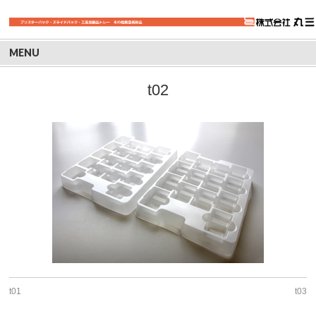
MENU
t02
t01
t03